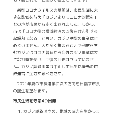
も「騙された」と怒りが噴出しています。
新型コロナウイルスの蔓延は、市民生活に大
きな影響を与え「カジノよりもコロナ対策を」
との声が市民から多く出されました。しかし、
市は「コロナ後の横浜経済の回復をけん引する
起爆剤になる」と言い、カジノ誘致の事業は止
めていません。人が多く集まることで利益を生
むカジノはコロナ蔓延から海外カジノ事業は大
きな打撃を受け、回復の目途は立っていませ
ん。カジノ誘致事業は中止し市民生活優先の市
政運営に注力するべきです。
2021年夏の市長選挙に次の方向を目指す市長
の誕生を望みます。
市民生活を守る4つ目標
カジノ誘致はやめ、地域の活力を生かしま