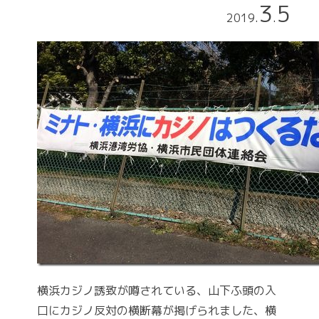
3
5
2019
.
.
横浜カジノ誘致が噂されている、山下ふ頭の入
口にカジノ反対の横断幕が掲げられました、横